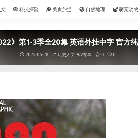
人文
科技探险
美食旅游
自然地理
萌宠动
022》第1-3季全20集 英语外挂中字 官方纯净
2025-06-28
历史人文
永V专享
0
0