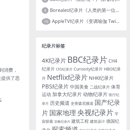
Boreales纪录片《人类的第一位动物朋友：人类和狗的神奇故事 Man’s First Friend 2018》英语中英双字 1080P/MP4/1.8G 狗的神奇故事
9
AppleTV纪录片《变调瑜伽 Twisted Yoga 2026》全3集 英语中英双字 无水印纯净版 1080P/MKV/10G 瑜伽大师背后的真相
10
纪录片标签
BBC纪录片
4K纪录片
CH4
纪录片
Curiosity纪录片
HBO纪录
到消费，
Ch5纪录片
Netflix纪录片
NHK纪录片
众提供了思
片
PBS纪录片
中国美食
体育
二战纪录片
加拿大纪录片
动物纪录片
运动
医疗纪
G
国产纪录
历史频道
史密森尼频道
录片
央视纪录片
国家地理
片
宇
建筑工程
德国纪
宙探索
建筑设计
宗教纪录片
探索频道
录片