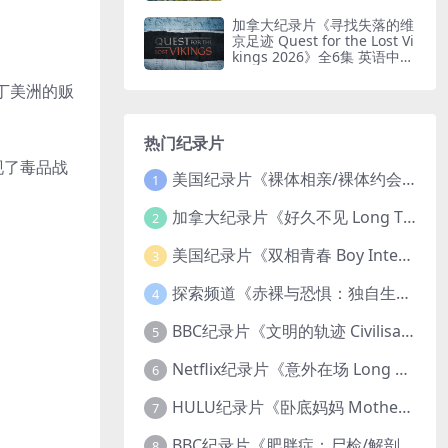
印纯净版 鸟瞰南非
加拿大纪录片《寻找失落的维
京足迹 Quest for the Lost Vi
kings 2026》全6集 英语中英
双字 无水印纯净版
拉丁美洲的贩
热门纪录片
现了毒品战
美国纪录片《裸体相亲/裸体约会 Dating Naked 2014-2016》第1-3季全33集 英语中英双字 无水印纯净版 1080P/MKV/85.6G 裸体相亲真人秀
1
。
加拿大纪录片《好久不见 Long Time Comin 1993》英语中英双字 官方纯净版 1080P/MKV/1G 女同性艺术家
2
美国纪录片《双相青春 Boy Interrupted 2009》英语中英双字 官方纯净版 1080P/MKV/1.43G 青少年躁郁症
3
探索频道《赤裸与恐惧：独自生存/赤裸荒野求生 Naked and Afraid: Solo 2023》第一季全8集 英语中英双字 官方纯净版 高码1080P/MKV/45.4G
4
BBC纪录片《文明的轨迹 Civilisations 1969》全13集 英语中英双字 高清收藏版 1080P/MKV/64.1G 西方艺术史话
5
Netflix纪录片《意外在场 Long Shot 2017》英语中字 720P/NKV/1.06GB 美国谋杀误判案件
6
HULU纪录片《卧底妈妈 Mother Undercover 2023》全4集 英语中英双字 官方纯净版 1080P/MKV/7.6G 拯救孩子
7
BBC纪录片《肥胖症：尸检/解剖肥胖 Obesity: The Post Mortem 2016》英语中英双字 无水印纯净版 1080P/MKV/1.03G
8