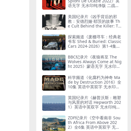
Spioni De Ocazie 2022》英
语无字 无水印纯净版 二战谍
报行动
美国纪录片《凶手背后的邪
教：安德烈娅·耶茨的故事 Th
e Cult Behind the Killer: Th
e Andrea Yates Story 202
6》全3集 英语中英双字 无水
探索频道《废棚寻车：经典老
印纯净版 精神控制
爷车 Shed & Buried: Classic
Cars 2024-2026》第1-4集全
38集 英语中英双字 无水印纯
净版 翻新老爷车
BBC纪录片《夜狼将至 The
Wolves Always Come at Nig
ht 2025》蒙语无字 无水印纯
净版 乌兰巴托真实故事
科学频道《化腐朽为神奇 Ma
de by Destruction 2016》全
10集 英语中英双字 无水印纯
净版 废物利用
英国纪录片《赫普沃斯：雕塑
与风景的对话 Hepworth 202
1》英语中英双字 无水印纯净
版 雕塑家艺术人生
ZDF纪录片《空中看南非 Sou
th Africa From Above 202
2》全6集 英语中英双字 无水