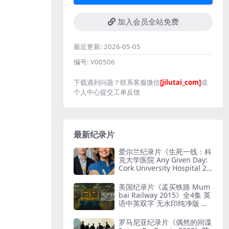
加入会员全站免费
最近更新:
2026-05-05
编号:
V00506
下载遇到问题？联系客服微信
[jilutai_com]
或
个人中心提交工单反馈
最新纪录片
爱尔兰纪录片《生死一线：科
克大学医院 Any Given Day:
Cork University Hospital 20
26》全6集 英语中英双字 无
水印纯净版 爱尔兰医院
美国纪录片《孟买铁路 Mum
bai Railway 2015》全4集 英
语中英双字 无水印纯净版 孟
买铁路
罗马尼亚纪录片《偶然的间谍