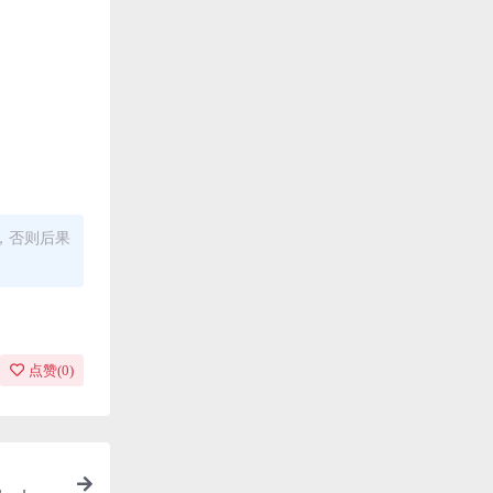
，否则后果
点赞(
0
)