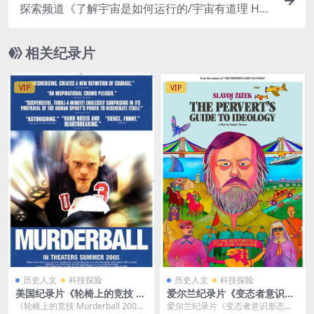
探索频道《了解宇宙是如何运行的/宇宙有道理 Ho
w the Universe Works 2023》第11季全5集 英语
中英双字 官方纯净收藏版(非科学频道版) 1080P/M
相关纪录片
KV/12.7G 宇宙运行原理
VIP
VIP
历史人文
科技探险
历史人文
科技探险
美国纪录片《轮椅上的竞技 M
爱尔兰纪录片《变态者意识形
urderball 2005》英语中英双
态指南 The Pervert’s Guide
《轮椅上的竞技 Murderball 200
爱尔兰纪录片《变态者意识形态指