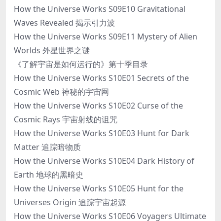
How the Universe Works S09E10 Gravitational
Waves Revealed 揭示引力波
How the Universe Works S09E11 Mystery of Alien
Worlds 外星世界之谜
《了解宇宙是如何运行的》第十季目录
How the Universe Works S10E01 Secrets of the
Cosmic Web 神秘的宇宙网
How the Universe Works S10E02 Curse of the
Cosmic Rays 宇宙射线的诅咒
How the Universe Works S10E03 Hunt for Dark
Matter 追踪暗物质
How the Universe Works S10E04 Dark History of
Earth 地球的黑暗史
How the Universe Works S10E05 Hunt for the
Universes Origin 追踪宇宙起源
How the Universe Works S10E06 Voyagers Ultimate