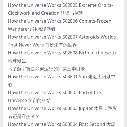
How the Universe Works S02E05 Extreme Orbits-
Clockwork and Creation 轨道与创造
How the Universe Works S02E06 Comets-Frozen
Wanderers 冰冻漫游者
How the Universe Works S02E07 Asteroids-Worlds
That Never Were 前所未有的世界
How the Universe Works S02E08 Birth of the Earth
地球诞生
《了解宇宙是如何运行的》第三季目录
How the Universe Works S03E01 Sun 走近太阳系中
心
How the Universe Works S03E02 End of the
Universe 宇宙的终结
How the Universe Works S03E03 Jupiter 木星：毁灭
者还是守护者？
How the Universe Works S03E04 First Second 大爆