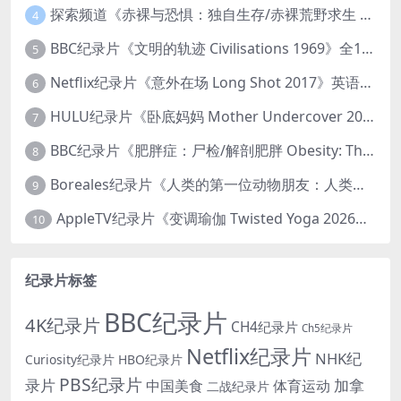
探索频道《赤裸与恐惧：独自生存/赤裸荒野求生 Naked and Afraid: Solo 2023》第一季全8集 英语中英双字 官方纯净版 高码1080P/MKV/45.4G
4
BBC纪录片《文明的轨迹 Civilisations 1969》全13集 英语中英双字 高清收藏版 1080P/MKV/64.1G 西方艺术史话
5
Netflix纪录片《意外在场 Long Shot 2017》英语中字 720P/NKV/1.06GB 美国谋杀误判案件
6
HULU纪录片《卧底妈妈 Mother Undercover 2023》全4集 英语中英双字 官方纯净版 1080P/MKV/7.6G 拯救孩子
7
BBC纪录片《肥胖症：尸检/解剖肥胖 Obesity: The Post Mortem 2016》英语中英双字 无水印纯净版 1080P/MKV/1.03G
8
Boreales纪录片《人类的第一位动物朋友：人类和狗的神奇故事 Man’s First Friend 2018》英语中英双字 1080P/MP4/1.8G 狗的神奇故事
9
AppleTV纪录片《变调瑜伽 Twisted Yoga 2026》全3集 英语中英双字 无水印纯净版 1080P/MKV/10G 瑜伽大师背后的真相
10
纪录片标签
BBC纪录片
4K纪录片
CH4纪录片
Ch5纪录片
Netflix纪录片
NHK纪
Curiosity纪录片
HBO纪录片
PBS纪录片
录片
加拿
中国美食
体育运动
二战纪录片