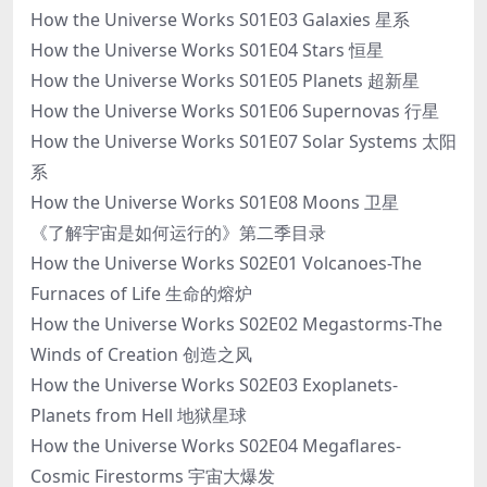
How the Universe Works S01E03 Galaxies 星系
How the Universe Works S01E04 Stars 恒星
How the Universe Works S01E05 Planets 超新星
How the Universe Works S01E06 Supernovas 行星
How the Universe Works S01E07 Solar Systems 太阳
系
How the Universe Works S01E08 Moons 卫星
《了解宇宙是如何运行的》第二季目录
How the Universe Works S02E01 Volcanoes-The
Furnaces of Life 生命的熔炉
How the Universe Works S02E02 Megastorms-The
Winds of Creation 创造之风
How the Universe Works S02E03 Exoplanets-
Planets from Hell 地狱星球
How the Universe Works S02E04 Megaflares-
Cosmic Firestorms 宇宙大爆发