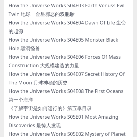
How the Universe Works S04E03 Earth Venuss Evil
Twin 地球：金星邪恶的双胞胎
How the Universe Works S04E04 Dawn Of Life 生命
的起源
How the Universe Works S04E05 Monster Black
Hole 黑洞怪兽
How the Universe Works S04E06 Forces Of Mass
Construction 大规模建造的力量
How the Universe Works S04E07 Secret History Of
The Moon 月球神秘的历史
How the Universe Works S04E08 The First Oceans
第一个海洋
《了解宇宙是如何运行的》第五季目录
How the Universe Works S05E01 Most Amazing
Discoveries 最惊人发现
How the Universe Works S05E02 Mystery of Planet