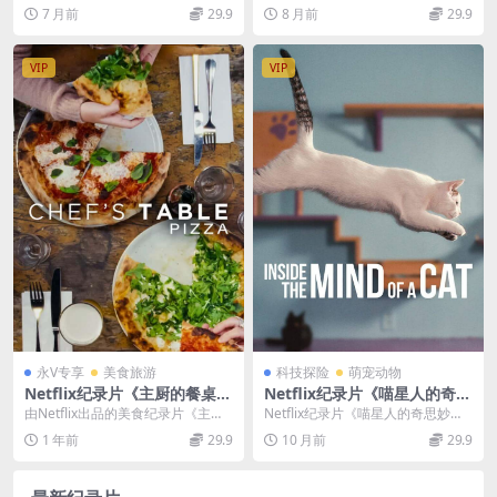
字 官方纯净版 1080P/MKV/1.
to Ideology》英语中字 BD高
5》：轮椅上的热血与重生 《轮椅
南 The Pervert’s Gui...
7 月前
29.9
8 月前
29.9
33G 肢体缺陷榄球队
清 艺术和世界的精神分析理论
上的...
纪录片
VIP
VIP
永V专享
美食旅游
科技探险
萌宠动物
Netflix纪录片《主厨的餐桌 C
Netflix纪录片《喵星人的奇思
hef’s Table》第一季全6集 英
妙想 Inside the Mind of a C
由Netflix出品的美食纪录片《主厨
Netflix纪录片《喵星人的奇思妙
语中英双字 720P高清 美食纪
at 2022》英语多国中字 1080
的餐桌 Chef’s Table》，以独特...
想》：破解猫咪行为的“科学密码” N
1 年前
29.9
10 月前
29.9
录片下载
P/MP4/2G 了解猫科动物的思
etfl...
想