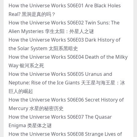
How the Universe Works S06E01 Are Black Holes
Real? 黑洞是真的吗？
How the Universe Works S06E02 Twin Suns: The
Alien Mysteries 孪生太阳：外星人之谜
How the Universe Works S06E03 Dark History of
the Solar System 太阳系黑暗史
How the Universe Works S06E04 Death of the Milky
Way 银河系之死
How the Universe Works S06E05 Uranus and
Neptune: Rise of the Ice Giants 天王星与海王星：冰
巨人的崛起
How the Universe Works S06E06 Secret History of
Mercury 水星的秘密历史
How the Universe Works S06E07 The Quasar
Enigma 类星体之谜
How the Universe Works S06E08 Strange Lives of