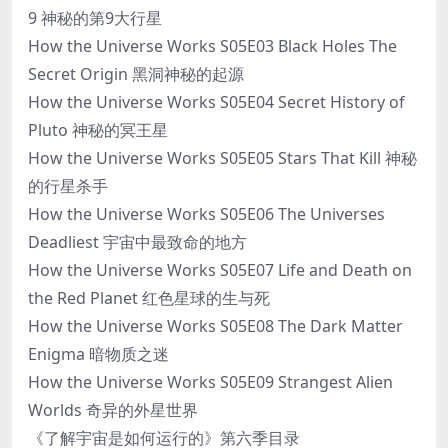
9 神秘的第9大行星
How the Universe Works S05E03 Black Holes The
Secret Origin 黑洞神秘的起源
How the Universe Works S05E04 Secret History of
Pluto 神秘的冥王星
How the Universe Works S05E05 Stars That Kill 神秘
的行星杀手
How the Universe Works S05E06 The Universes
Deadliest 宇宙中最致命的地方
How the Universe Works S05E07 Life and Death on
the Red Planet 红色星球的生与死
How the Universe Works S05E08 The Dark Matter
Enigma 暗物质之迷
How the Universe Works S05E09 Strangest Alien
Worlds 奇异的外星世界
《了解宇宙是如何运行的》第六季目录