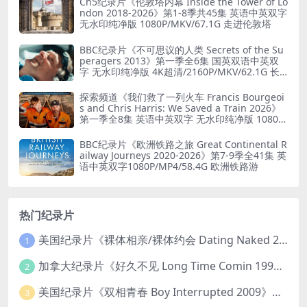
Ch5纪录片《伦敦塔内幕 Inside the Tower of Lo
ndon 2018-2026》第1-8季共45集 英语中英双字
无水印纯净版 1080P/MKV/67.1G 走进伦敦塔
BBC纪录片《不可思议的人类 Secrets of the Su
peragers 2013》第一季全6集 国英双语中英双
字 无水印纯净版 4K超清/2160P/MKV/62.1G 长
寿的秘诀
探索频道《我们救了一列火车 Francis Bourgeoi
s and Chris Harris: We Saved a Train 2026》
第一季全8集 英语中英双字 无水印纯净版 1080P/
MKV/19.6G 火车修复
BBC纪录片《欧洲铁路之旅 Great Continental R
ailway Journeys 2020-2026》第7-9季全41集 英
语中英双字1080P/MP4/58.4G 欧洲铁路游
热门纪录片
美国纪录片《裸体相亲/裸体约会 Dating Naked 2014-2016》第1-3季全33集 英语中英双字 无水印纯净版 1080P/MKV/85.6G 裸体相亲真人秀
1
加拿大纪录片《好久不见 Long Time Comin 1993》英语中英双字 官方纯净版 1080P/MKV/1G 女同性艺术家
2
美国纪录片《双相青春 Boy Interrupted 2009》英语中英双字 官方纯净版 1080P/MKV/1.43G 青少年躁郁症
3