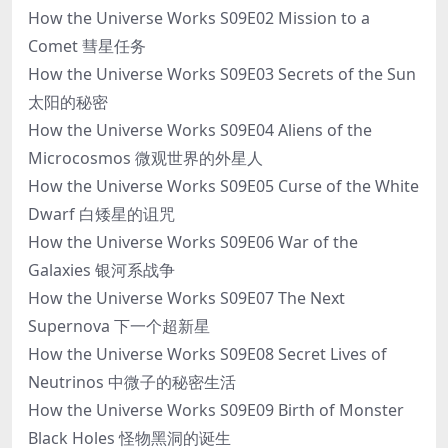
How the Universe Works S09E02 Mission to a
Comet 彗星任务
How the Universe Works S09E03 Secrets of the Sun
太阳的秘密
How the Universe Works S09E04 Aliens of the
Microcosmos 微观世界的外星人
How the Universe Works S09E05 Curse of the White
Dwarf 白矮星的诅咒
How the Universe Works S09E06 War of the
Galaxies 银河系战争
How the Universe Works S09E07 The Next
Supernova 下一个超新星
How the Universe Works S09E08 Secret Lives of
Neutrinos 中微子的秘密生活
How the Universe Works S09E09 Birth of Monster
Black Holes 怪物黑洞的诞生