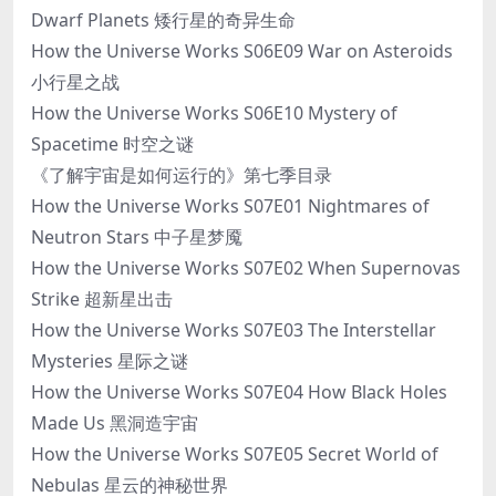
Dwarf Planets 矮行星的奇异生命
How the Universe Works S06E09 War on Asteroids
小行星之战
How the Universe Works S06E10 Mystery of
Spacetime 时空之谜
《了解宇宙是如何运行的》第七季目录
How the Universe Works S07E01 Nightmares of
Neutron Stars 中子星梦魇
How the Universe Works S07E02 When Supernovas
Strike 超新星出击
How the Universe Works S07E03 The Interstellar
Mysteries 星际之谜
How the Universe Works S07E04 How Black Holes
Made Us 黑洞造宇宙
How the Universe Works S07E05 Secret World of
Nebulas 星云的神秘世界