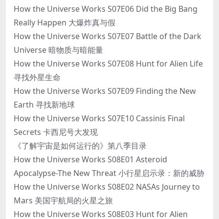
How the Universe Works S07E06 Did the Big Bang
Really Happen 大爆炸真与假
How the Universe Works S07E07 Battle of the Dark
Universe 暗物质与暗能量
How the Universe Works S07E08 Hunt for Alien Life
寻找外星生命
How the Universe Works S07E09 Finding the New
Earth 寻找新地球
How the Universe Works S07E10 Cassinis Final
Secrets 卡西尼号大发现
《了解宇宙是如何运行的》第八季目录
How the Universe Works S08E01 Asteroid
Apocalypse-The New Threat 小行星启示录：新的威胁
How the Universe Works S08E02 NASAs Journey to
Mars 美国宇航局的火星之旅
How the Universe Works S08E03 Hunt for Alien