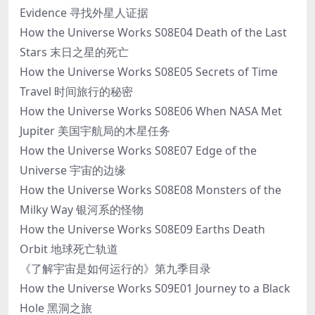
Evidence 寻找外星人证据
How the Universe Works S08E04 Death of the Last
Stars 末日之星的死亡
How the Universe Works S08E05 Secrets of Time
Travel 时间旅行的秘密
How the Universe Works S08E06 When NASA Met
Jupiter 美国宇航局的木星任务
How the Universe Works S08E07 Edge of the
Universe 宇宙的边缘
How the Universe Works S08E08 Monsters of the
Milky Way 银河系的怪物
How the Universe Works S08E09 Earths Death
Orbit 地球死亡轨道
《了解宇宙是如何运行的》第九季目录
How the Universe Works S09E01 Journey to a Black
Hole 黑洞之旅