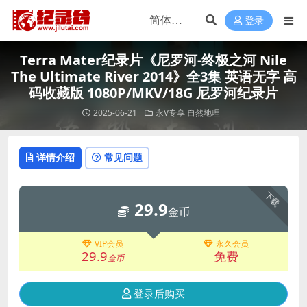
登录
Terra Mater纪录片《尼罗河-终极之河 Nile
The Ultimate River 2014》全3集 英语无字 高
码收藏版 1080P/MKV/18G 尼罗河纪录片
2025-06-21
永V专享
自然地理
详情介绍
常见问题
下载
29.9
金币
VIP会员
永久会员
29.9
免费
金币
登录后购买