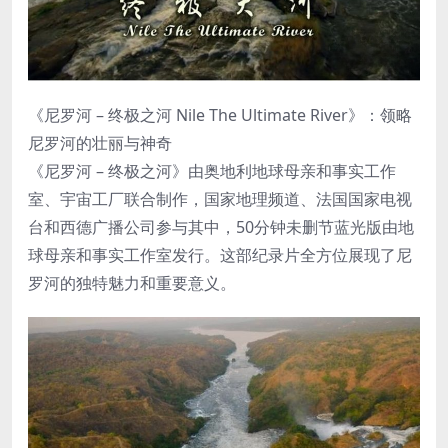
《尼罗河 – 终极之河 Nile The Ultimate River》：领略
尼罗河的壮丽与神奇
《尼罗河 – 终极之河》由奥地利地球母亲和事实工作
室、宇宙工厂联合制作，国家地理频道、法国国家电视
台和西德广播公司参与其中，50分钟未删节蓝光版由地
球母亲和事实工作室发行。这部纪录片全方位展现了尼
罗河的独特魅力和重要意义。