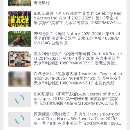
奇葩癖好
BBC纪录片《名人版环游世界竞赛 Celebrity Rac
e Across the World 2023-2025》第1-3季全18
集 英语中英双字 无水印纯净版 1080P/MKV/44.8
G 旅行竞赛
PBS纪录片《自然 Nature 2020-2026》第39-44
季全81集 英语中英双字 无水印纯净版 1080P/M
KV/184G 自然奇境
澳大利亚纪录片《内陆卡车司机 Outback Trucke
rs 2014-2025》第10-11季全26集 英语中英双字
无水印纯净版 1080P/MKV/37.9G 澳洲公路运输
业
Ch5纪录片《伦敦塔内幕 Inside the Tower of Lo
ndon 2018-2026》第1-8季共45集 英语中英双字
无水印纯净版 1080P/MKV/67.1G 走进伦敦塔
BBC纪录片《不可思议的人类 Secrets of the Su
peragers 2013》第一季全6集 国英双语中英双
字 无水印纯净版 4K超清/2160P/MKV/62.1G 长
寿的秘诀
探索频道《我们救了一列火车 Francis Bourgeoi
s and Chris Harris: We Saved a Train 2026》
第一季全8集 英语中英双字 无水印纯净版 1080P/
MKV/19.6G 火车修复