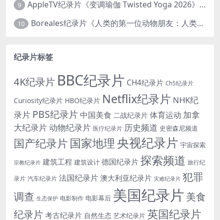
AppleTV纪录片《变调瑜伽 Twisted Yoga 2026》全3集 英语中英双字 无水印纯净版 1080P/MKV/10G 瑜伽大师背后的真相
9
Boreales纪录片《人类的第一位动物朋友：人类和狗的神奇故事 Man’s First Friend 2018》英语中英双字 1080P/MP4/1.8G 狗的神奇故事
10
纪录片标签
BBC纪录片
4K纪录片
CH4纪录片
Ch5纪录片
Netflix纪录片
NHK纪
Curiosity纪录片
HBO纪录片
PBS纪录片
录片
加拿
中国美食
体育运动
二战纪录片
大纪录片
动物纪录片
历史频道
史密森尼频道
医疗纪录片
央视纪录片
国家地理
国产纪录片
宇宙探索
探索频道
建筑工程
德国纪录片
建筑设计
旅行纪
宗教纪录片
犯罪
法国纪录片
澳大利亚纪录片
录片
汽车纪录片
灾难纪录片
美国纪录片
调查
美食
电影幕后
电影制作
生态保护
英国纪录片
纪录片
考古纪录片
自然生态
艺术纪录片