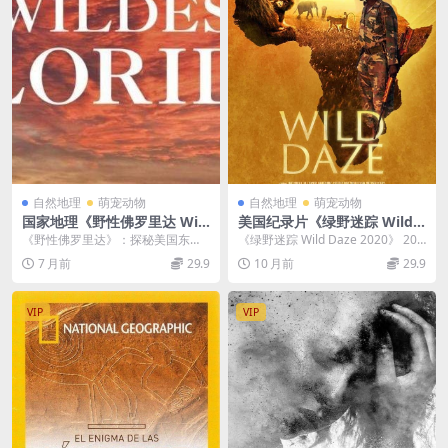
自然地理
萌宠动物
自然地理
萌宠动物
国家地理《野性佛罗里达 Wil
美国纪录片《绿野迷踪 Wild
d Flordia》全2集 英语中字 7
Daze 2020》英语中英双字 官
《野性佛罗里达》：探秘美国东南
《绿野迷踪 Wild Daze 2020》 202
20P高清 佛罗里达自然生态纪
方纯净版 1080P/MKV/4.08G
半岛的原始之美 国家地理出品的
0年，美国纪录片《绿野迷踪》以...
7 月前
29.9
10 月前
29.9
录片
拯救非洲
《野性佛罗里达 Wi...
VIP
VIP