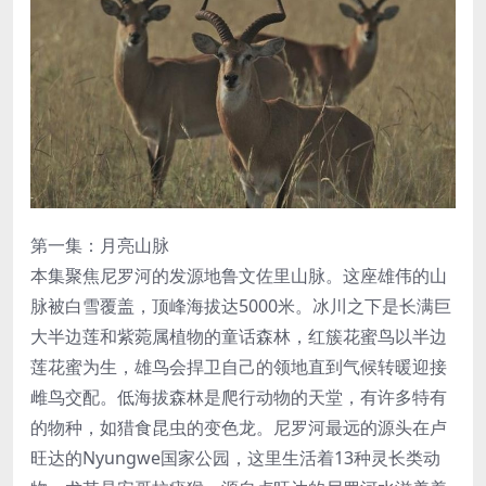
第一集：月亮山脉
本集聚焦尼罗河的发源地鲁文佐里山脉。这座雄伟的山
脉被白雪覆盖，顶峰海拔达5000米。冰川之下是长满巨
大半边莲和紫菀属植物的童话森林，红簇花蜜鸟以半边
莲花蜜为生，雄鸟会捍卫自己的领地直到气候转暖迎接
雌鸟交配。低海拔森林是爬行动物的天堂，有许多特有
的物种，如猎食昆虫的变色龙。尼罗河最远的源头在卢
旺达的Nyungwe国家公园，这里生活着13种灵长类动