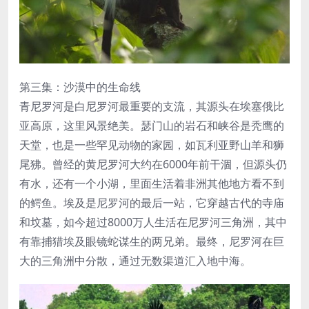
第三集：沙漠中的生命线
青尼罗河是白尼罗河最重要的支流，其源头在埃塞俄比
亚高原，这里风景绝美。瑟门山的岩石和峡谷是秃鹰的
天堂，也是一些罕见动物的家园，如瓦利亚野山羊和狮
尾狒。曾经的黄尼罗河大约在6000年前干涸，但源头仍
有水，还有一个小湖，里面生活着非洲其他地方看不到
的鳄鱼。埃及是尼罗河的最后一站，它穿越古代的寺庙
和坟墓，如今超过8000万人生活在尼罗河三角洲，其中
有靠捕猎埃及眼镜蛇谋生的两兄弟。最终，尼罗河在巨
大的三角洲中分散，通过无数渠道汇入地中海。