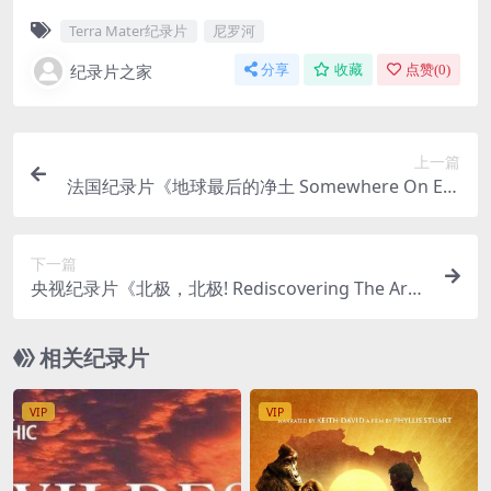
Terra Mater纪录片
尼罗河
纪录片之家
分享
收藏
点赞(
0
)
上一篇
法国纪录片《地球最后的净土 Somewhere On Ear
th》全10集 粤语中字 1080P/MPGE/40.84GB 法国
巡游大世界纪录片
下一篇
央视纪录片《北极，北极! Rediscovering The Arcti
c》全8集 国语中字 1080P/TS/22.42G 北极纪录片
下载
相关纪录片
VIP
VIP