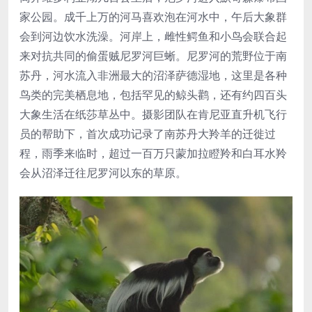
家公园。成千上万的河马喜欢泡在河水中，午后大象群
会到河边饮水洗澡。河岸上，雌性鳄鱼和小鸟会联合起
来对抗共同的偷蛋贼尼罗河巨蜥。尼罗河的荒野位于南
苏丹，河水流入非洲最大的沼泽萨德湿地，这里是各种
鸟类的完美栖息地，包括罕见的鲸头鹳，还有约四百头
大象生活在纸莎草丛中。摄影团队在肯尼亚直升机飞行
员的帮助下，首次成功记录了南苏丹大羚羊的迁徙过
程，雨季来临时，超过一百万只蒙加拉瞪羚和白耳水羚
会从沼泽迁往尼罗河以东的草原。