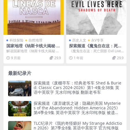
科技探险
自然地理
历史人文
永V专享
国家地理《纳斯卡线大揭秘 N
探索频道《魔鬼住在这：死亡
asca Lines Decoded 2010》
阴影/同住的魔鬼 Evil Lives H
解读国家地理《纳斯卡线大揭秘 Na
《魔鬼住在这：死亡阴影 Evil Lives
英语中字 MKV/311M 纳斯卡
ere: Shadows of Death 202
sca Lines Decoded 2010》...
Here: Shadows of ...
9 月前
29.9
1 年前
29.9
线大揭秘
2》第1-4季全26集 英语中英
双字 官方纯净版 1080P/MK
V/38.5G
最新纪录片
探索频道《废棚寻车：经典老爷车 Shed & Burie
d: Classic Cars 2024-2026》第1-4集全38集 英
语中英双字 无水印纯净版 翻新老爷车
探索频道《废弃建筑之谜：隐藏的美国 Mysterie
s of the Abandoned: Hidden America 2025》
第4季全9集 英语中英双字 无水印纯净版 被遗弃
之谜
TLC纪录片《我的奇怪癖好 My Strange Addictio
n 2026》第7季全8集 英语中英双字 官方纯净版