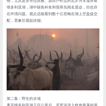
物，尤其是安哥拉疣猴。源自卢旺达的尼罗河水滋养着
维多利亚湖，湖中丽鱼科鱼和翡翠岛闻名遐迩，但也存
在环境问题。观众还能看到数十亿苍蝇在湖上空盘旋交
配，景象壮观如浓烟。
第二集：野生的水域
离开维多利亚湖几百公里后，尼罗河进入默奇森瀑布国