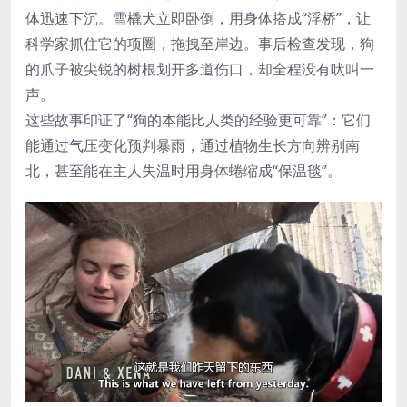
体迅速下沉。雪橇犬立即卧倒，用身体搭成“浮桥”，让
科学家抓住它的项圈，拖拽至岸边。事后检查发现，狗
的爪子被尖锐的树根划开多道伤口，却全程没有吠叫一
声。
这些故事印证了“狗的本能比人类的经验更可靠”：它们
能通过气压变化预判暴雨，通过植物生长方向辨别南
北，甚至能在主人失温时用身体蜷缩成“保温毯”。