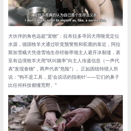
犬伙伴的角色远超“宠物”：拉布拉多寻回犬用嗅觉定位
水源，德国牧羊犬通过听觉预警熊和驼鹿的靠近，阿拉
斯加雪橇犬凭借雪地生存经验带领主人避开冰裂缝，甚
至有边境牧羊犬用“吠叫频率”向主人传递信息（一声代
表“发现食物”，两声代表“危险”）。正如因纽特猎人所
说：“狗不是工具，是‘会说话的指南针’——它们的鼻子
比任何科技都懂荒野。”