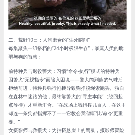
二、荒野10日：人狗磨合的“生死瞬间”
每集聚焦一组搭档的“24小时极限生存”，暴露人类的脆
弱与狗的智慧：
前特种兵与退役警犬：习惯“命令-执行”模式的特种兵，
因警犬“无视指令”而陷入困境——警犬闻到熊的气味后
拒绝前进，特种兵强行拖拽导致狗挣脱绳索跑丢。独自
在森林中迷路的他，最终靠警犬的“寻主本能”（绕回起
点等待）才重新汇合。“在战场上我指挥几百人，在这里
却连一条狗都指挥不了——它教会我‘倾听’比‘命令’更重
要。”
女摄影师与救援犬：为拍摄悬崖上的鹰巢，摄影师冒险