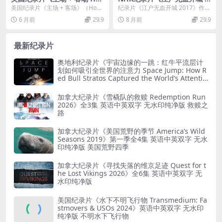
me + Away 2018》英语中英
017》日语中字 1.83GB/MP4/
美国纪录片《主场 + 客场》（Hom
纪录片《江户无血开城 2017》作为
双字 官方纯净版 1080P/MK
720P 日本历史纪录片下载
e + Away 2018） 这部记录边境
NHK 聚焦日本近代关键历史转折的
6 月前
29.9
8 月前
29.9
V/3.31G 寻梦故事
少...
纪实作品...
最新纪录片
奥地利纪录片《宇宙边缘的一跳：红牛平流层计
划如何吸引全世界的注意力 Space Jump: How R
ed Bull Stratos Captured the World’s Attentio
n 2022》英语无字 无水印纯净版 红牛平流层计
划
加拿大纪录片《雪橇队的救赎 Redemption Run
2026》全3集 英语中英双字 无水印纯净版 救赎之
路
加拿大纪录片《美国荒野的季节 America’s Wild
Seasons 2019》第一季全4集 英语中英双字 无水
印纯净版 美国荒野四季
加拿大纪录片《寻找失落的维京足迹 Quest for t
he Lost Vikings 2026》全6集 英语中英双字 无
水印纯净版
美国纪录片《水下不明飞行物 Transmedium: Fa
stmovers & USOs 2024》英语中英双字 无水印
纯净版 不明水下飞行物