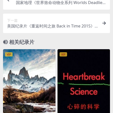
国家地理《世界致命动物全系列 Worlds Deadliest
Animals》全8集 英语中字 无水印纯净版 720P/MK
V/8.74G 致命动物
下一篇
美国纪录片《重返时间之旅 Back in Time 2015》
英语中字 720P高清 电影拍摄起源纪录片下载
相关纪录片
VIP
VIP