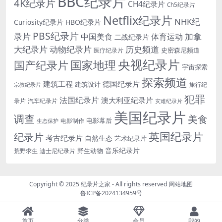
BBC纪录片
4K纪录片
CH4纪录片
Ch5纪录片
Netflix纪录片
NHK纪
Curiosity纪录片
HBO纪录片
PBS纪录片
录片
加拿
中国美食
体育运动
二战纪录片
大纪录片
动物纪录片
历史频道
史密森尼频道
医疗纪录片
央视纪录片
国家地理
国产纪录片
宇宙探索
探索频道
建筑工程
德国纪录片
建筑设计
旅行纪
宗教纪录片
犯罪
法国纪录片
澳大利亚纪录片
录片
汽车纪录片
灾难纪录片
美国纪录片
调查
美食
电影幕后
电影制作
生态保护
英国纪录片
纪录片
考古纪录片
自然生态
艺术纪录片
音乐纪录片
野生动物
迪士尼纪录片
荒野求生
Copyright © 2025
纪录片之家
- All rights reserved
网站地图
鲁ICP备2024134959号
首页
分类
会员
我的