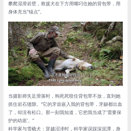
攀爬湿滑岩壁，救援犬在下方用嘴叼住她的背包带，用
身体充当“锚点”。
当摄影师失足滑落时，狗死死咬住背包带不放，直到她
抓住岩石缝隙。“它的牙齿嵌入我的背包带，牙龈都出血
了，却没有松口。那一刻我知道，它把我当成了‘需要保
护的幼崽’。”
科学家与雪橇犬：穿越沼泽时，科学家误踩深泥潭，身