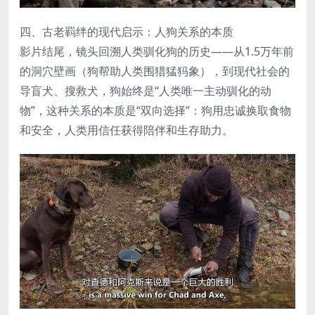
四、古老羁绊的现代启示：人狗关系的本质
影片结尾，镜头回溯人类驯化狗的历史——从1.5万年前
的洞穴壁画（狗帮助人类围猎猛犸象），到现代社会的
导盲犬、搜救犬，狗始终是“人类唯一主动驯化的动
物”，这种关系的本质是“双向选择”：狗用忠诚换取食物
和安全，人类用信任获得陪伴和生存助力。