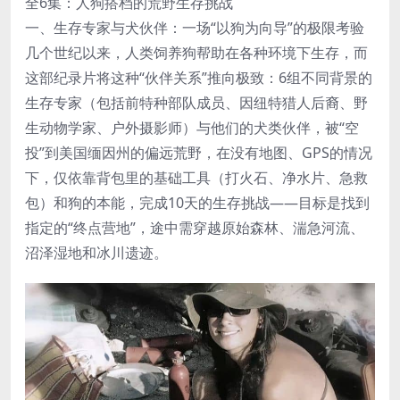
全6集：人狗搭档的荒野生存挑战
一、生存专家与犬伙伴：一场“以狗为向导”的极限考验
几个世纪以来，人类饲养狗帮助在各种环境下生存，而
这部纪录片将这种“伙伴关系”推向极致：6组不同背景的
生存专家（包括前特种部队成员、因纽特猎人后裔、野
生动物学家、户外摄影师）与他们的犬类伙伴，被“空
投”到美国缅因州的偏远荒野，在没有地图、GPS的情况
下，仅依靠背包里的基础工具（打火石、净水片、急救
包）和狗的本能，完成10天的生存挑战——目标是找到
指定的“终点营地”，途中需穿越原始森林、湍急河流、
沼泽湿地和冰川遗迹。