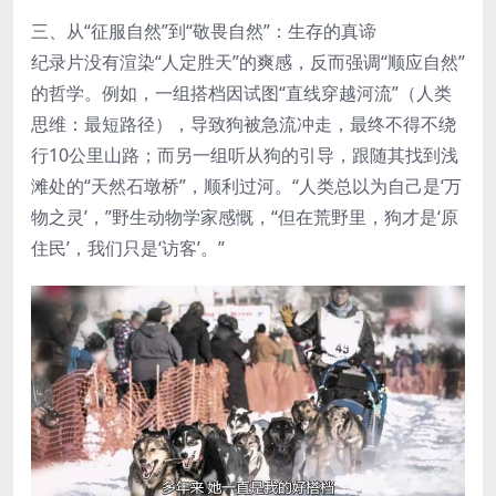
三、从“征服自然”到“敬畏自然”：生存的真谛
纪录片没有渲染“人定胜天”的爽感，反而强调“顺应自然”
的哲学。例如，一组搭档因试图“直线穿越河流”（人类
思维：最短路径），导致狗被急流冲走，最终不得不绕
行10公里山路；而另一组听从狗的引导，跟随其找到浅
滩处的“天然石墩桥”，顺利过河。“人类总以为自己是‘万
物之灵’，”野生动物学家感慨，“但在荒野里，狗才是‘原
住民’，我们只是‘访客’。”