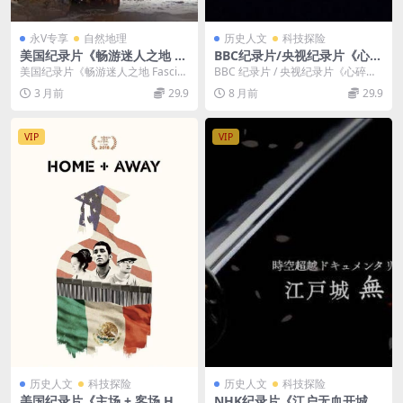
永V专享
自然地理
历史人文
科技探险
美国纪录片《畅游迷人之地 Fa
BBC纪录片/央视纪录片《心碎
scinating Places 2023》第1-
的科学 Heartbreak Science
美国纪录片《畅游迷人之地 Fascin
BBC 纪录片 / 央视纪录片《心碎的
2季全26集 英语中英双字 无水
2016》英语中字 1080P高清
ating Places 2023》第1-...
科学 Heartbreak Science...
3 月前
29.9
8 月前
29.9
印纯净版 1080P/MKV/30.3G
人体心脏揭秘纪录片
令人叹为观止的风景
VIP
VIP
历史人文
科技探险
历史人文
科技探险
美国纪录片《主场 + 客场 Ho
NHK纪录片《江户无血开城 2