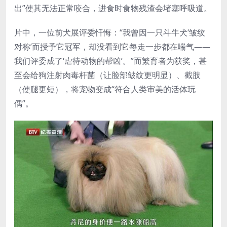
出”使其无法正常咬合，进食时食物残渣会堵塞呼吸道。
片中，一位前犬展评委忏悔：“我曾因一只斗牛犬‘皱纹
对称’而授予它冠军，却没看到它每走一步都在喘气——
我们评委成了‘虐待动物的帮凶’。”而繁育者为获奖，甚
至会给狗注射肉毒杆菌（让脸部皱纹更明显）、截肢
（使腿更短），将宠物变成“符合人类审美的活体玩
偶”。