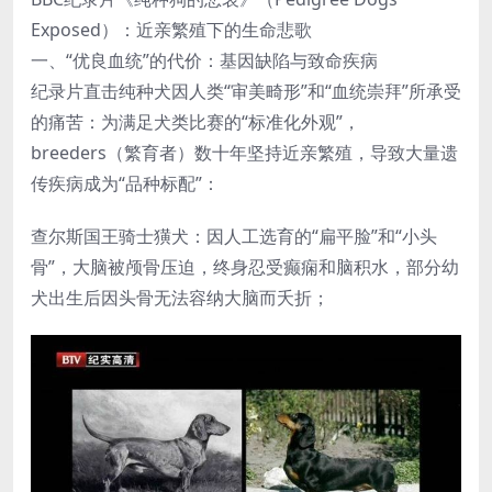
Exposed）：近亲繁殖下的生命悲歌
一、“优良血统”的代价：基因缺陷与致命疾病
纪录片直击纯种犬因人类“审美畸形”和“血统崇拜”所承受
的痛苦：为满足犬类比赛的“标准化外观”，
breeders（繁育者）数十年坚持近亲繁殖，导致大量遗
传疾病成为“品种标配”：
查尔斯国王骑士獚犬：因人工选育的“扁平脸”和“小头
骨”，大脑被颅骨压迫，终身忍受癫痫和脑积水，部分幼
犬出生后因头骨无法容纳大脑而夭折；