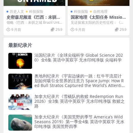
历史人文
科技探险
科技探险
自然地理
史密森尼频道《巴西：未驯之
国家地理《太阳任务 Mission
城 Brazil Untamed 2016》
to the Sun 2018》英语多国
领略《巴西：未驯之城 Brazil Unta
见证探索太阳的历史性征程：《太
第一季全5集 英语英字 1080
中字 官方纯净版 1080P/MK
med 2016》第一季全5集 在《...
阳任务Mission to the Sun 201...
9 月前
29.9
9 月前
29.9
P/MP4/8.43G 自海底沉船纪
V/2.63G 探索太阳
录片
最新纪录片
法国纪录片《全球尖端科学 Global Science 202
0》全6集 英语中英双字 无水印纯净版 尖端科学
奥地利纪录片《宇宙边缘的一跳：红牛平流层计
划如何吸引全世界的注意力 Space Jump: How R
ed Bull Stratos Captured the World’s Attentio
n 2022》英语无字 无水印纯净版 红牛平流层计
划
加拿大纪录片《雪橇队的救赎 Redemption Run
2026》全3集 英语中英双字 无水印纯净版 救赎之
路
加拿大纪录片《美国荒野的季节 America’s Wild
Seasons 2019》第一季全4集 英语中英双字 无水
印纯净版 美国荒野四季