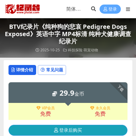
登录
BTV纪录片《纯种狗的悲哀 Pedigree Dogs
Exposed》英语中字 MP4标清 纯种犬健康调查
纪录片
2025-10-25
科技探险
萌宠动物
详情介绍
常见问题
下载
29.9
金币
VIP会员
永久会员
免费
免费
登录后购买