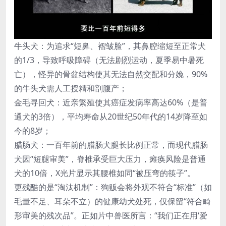
牛头犬：为追求“短鼻、褶皱脸”，其鼻腔缩短至正常犬
的1/3，导致呼吸障碍（无法剧烈运动，夏季易中暑死
亡），怪异的骨盆结构使其无法自然交配和分娩，90%
的牛头犬需人工授精和剖腹产；
金毛寻回犬：近亲繁殖使其癌症发病率高达60%（是普
通犬的3倍），平均寿命从20世纪50年代的14岁降至如
今的8岁；
腊肠犬：一百年前的腊肠犬腿长比例正常，而现代腊肠
犬因“短腿审美”，脊椎承受巨大压力，瘫痪风险是普通
犬的10倍，X光片显示其腰椎如同“被压弯的筷子”。
更残酷的是“淘汰机制”：狗贩会将外观不符合“标准”（如
毛量不足、耳朵不立）的健康幼犬处死，仅保留“符合畸
形审美的残次品”。正如片中兽医所言：“我们正在用‘爱