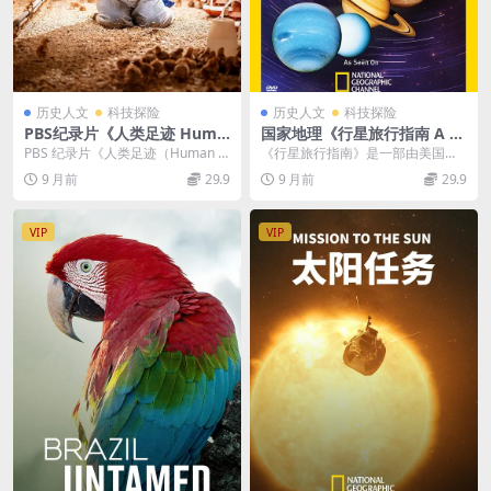
历史人文
科技探险
历史人文
科技探险
PBS纪录片《人类足迹 Huma
国家地理《行星旅行指南 A Tr
n Footprint 2023》第一季全
aveler’s Guide To The Plane
PBS 纪录片《人类足迹（Human F
《行星旅行指南》是一部由美国国
6集 英语中英双字 官方纯净版
ts》全6集 英语中字 720P超高
ootprint 2023）》第一季全 ...
家地理频道和德国国家电视台于20
9 月前
29.9
9 月前
29.9
1080P/MKV/7.4G 生态和文化
清百度网盘下载
10年联合制作的大...
VIP
VIP