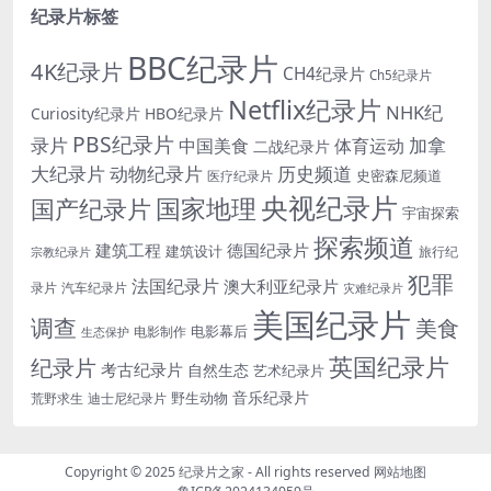
纪录片标签
BBC纪录片
4K纪录片
CH4纪录片
Ch5纪录片
Netflix纪录片
NHK纪
Curiosity纪录片
HBO纪录片
PBS纪录片
录片
加拿
中国美食
体育运动
二战纪录片
大纪录片
动物纪录片
历史频道
史密森尼频道
医疗纪录片
央视纪录片
国家地理
国产纪录片
宇宙探索
探索频道
建筑工程
德国纪录片
建筑设计
旅行纪
宗教纪录片
犯罪
法国纪录片
澳大利亚纪录片
录片
汽车纪录片
灾难纪录片
美国纪录片
调查
美食
电影幕后
电影制作
生态保护
英国纪录片
纪录片
考古纪录片
自然生态
艺术纪录片
音乐纪录片
野生动物
迪士尼纪录片
荒野求生
Copyright © 2025
纪录片之家
- All rights reserved
网站地图