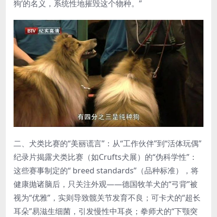
狗’的名义，系统性地摧毁这个物种。”
二、犬类比赛的“美丽谎言”：从“工作伙伴”到“活体玩偶”
纪录片揭露犬类比赛（如Crufts犬展）的“伪科学性”：
这些赛事制定的“ breed standards”（品种标准），将
健康抛诸脑后，只关注外观——德国牧羊犬的“弓背”被
视为“优雅”，实则导致髋关节发育不良；可卡犬的“超长
耳朵”易滋生细菌，引发慢性中耳炎；拳师犬的“下颚突