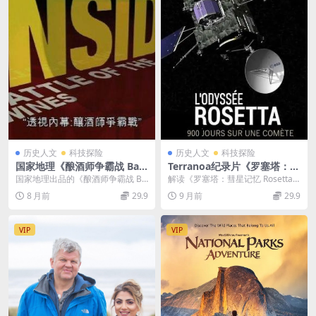
历史人文
科技探险
历史人文
科技探险
国家地理《酿酒师争霸战 Batt
Terranoa纪录片《罗塞塔：彗
le Of The Wines 2009》英语
星记忆 Rosetta Memories O
国家地理出品的《酿酒师争霸战 Ba
解读《罗塞塔：彗星记忆 Rosetta
中字 720P/TS/1.45G 最佳酿
f A Comet 2017》英语外挂
ttle Of The Wines 2009》...
Memories Of A Comet》...
8 月前
29.9
9 月前
29.9
酒商酿酒大赛
英字 720P/MKV/1.61GB 宇宙
探索
VIP
VIP