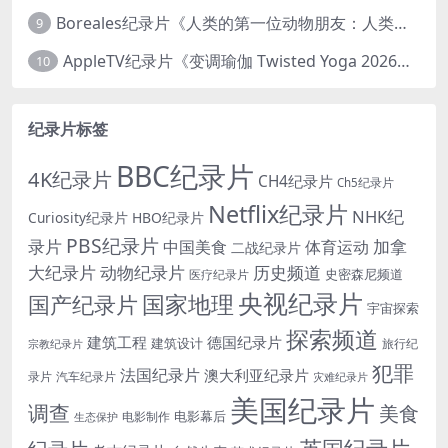
Boreales纪录片《人类的第一位动物朋友：人类和狗的神奇故事 Man’s First Friend 2018》英语中英双字 1080P/MP4/1.8G 狗的神奇故事
9
AppleTV纪录片《变调瑜伽 Twisted Yoga 2026》全3集 英语中英双字 无水印纯净版 1080P/MKV/10G 瑜伽大师背后的真相
10
纪录片标签
BBC纪录片
4K纪录片
CH4纪录片
Ch5纪录片
Netflix纪录片
NHK纪
Curiosity纪录片
HBO纪录片
PBS纪录片
录片
加拿
中国美食
体育运动
二战纪录片
大纪录片
动物纪录片
历史频道
史密森尼频道
医疗纪录片
央视纪录片
国家地理
国产纪录片
宇宙探索
探索频道
建筑工程
德国纪录片
建筑设计
旅行纪
宗教纪录片
犯罪
法国纪录片
澳大利亚纪录片
录片
汽车纪录片
灾难纪录片
美国纪录片
调查
美食
电影幕后
电影制作
生态保护