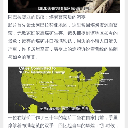
阿巴拉契亚的伤痕：煤炭繁荣后的凋零
影片首先聚焦阿巴拉契亚地区，这里曾因煤炭资源而繁
荣，无数家庭依靠煤矿生存。镜头捕捉到该地区如今的
景象：废弃的煤矿井口布满铁锈，周边的小镇人口流失
严重，许多房屋空置，墙壁上的涂鸦诉说着曾经的热闹
与如今的落寞。
一位在煤矿工作了三十年的老矿工坐在自家门前，手里
摩挲着布满老茧的双手，回忆起当年的辉煌：“那时候，