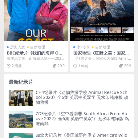
历史人文
自然地理
永V专享
自然地理
BBC纪录片《我们的海岸 Our
国家地理《狂野之美：国家公
Coast 2020》第一季全4集 英
园探险/绝美国家公园 Americ
海岸承文脉，山海藏风华——2020
《狂野之美：国家公园探险 Americ
语中英双字 无水印纯净版 108
a Wild: National Parks Adv
BBC人文地理纪录片《我们的海岸
a Wild: National Park...
2 周前
29.9
1 年前
29.9
0P/MKV/14.3G 英国海岸
enture 2016》英语中英双字
Our C...
官方纯净版 4K超清/2160P/M
KV/17.3G
最新纪录片
CH4纪录片《动物救援学校 Animal Rescue Sch
ool 2020》全6集 英语中英双字 无水印纯净版 动
物救援
ZDF纪录片《空中看南非 South Africa From Ab
ove 2022》全6集 英语中英双字 无水印纯净版 鸟
瞰南非
加拿大纪录片《美国荒野的季节 America’s Wild