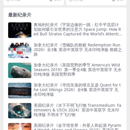
旅程 国...
又名《人...
最新纪录片
奥地利纪录片《宇宙边缘的一跳：红牛平流层计
划如何吸引全世界的注意力 Space Jump: How R
ed Bull Stratos Captured the World’s Attentio
n 2022》英语无字 无水印纯净版 红牛平流层计
划
加拿大纪录片《雪橇队的救赎 Redemption Run
2026》全3集 英语中英双字 无水印纯净版 救赎之
路
加拿大纪录片《美国荒野的季节 America’s Wild
Seasons 2019》第一季全4集 英语中英双字 无水
印纯净版 美国荒野四季
加拿大纪录片《寻找失落的维京足迹 Quest for t
he Lost Vikings 2026》全6集 英语中英双字 无
水印纯净版
美国纪录片《水下不明飞行物 Transmedium: Fa
stmovers & USOs 2024》英语中英双字 无水印
纯净版 不明水下飞行物
美国纪录片《金字塔世界：外星人和起源 Pyrami
d World: Aliens and Origins 2023》英语中英