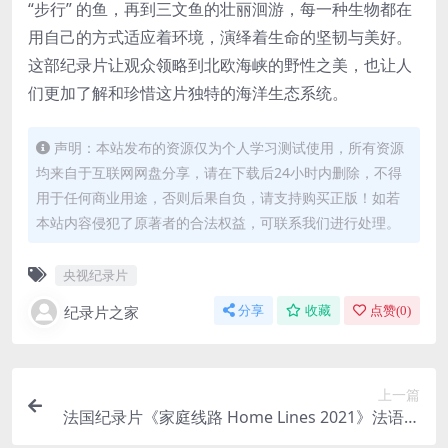
“步行” 的鱼，再到三文鱼的壮丽洄游，每一种生物都在
用自己的方式适应着环境，演绎着生命的坚韧与美好。
这部纪录片让观众领略到北欧海峡的野性之美，也让人
们更加了解和珍惜这片独特的海洋生态系统。
声明：本站发布的资源仅为个人学习测试使用，所有资源
均来自于互联网网盘分享，请在下载后24小时内删除，不得
用于任何商业用途，否则后果自负，请支持购买正版！如若
本站内容侵犯了原著者的合法权益，可联系我们进行处理。
央视纪录片
纪录片之家
分享
收藏
点赞(
0
)
上一篇
法国纪录片《家庭线路 Home Lines 2021》法语中
英双字 官方纯净版 1080P/MKV/1.94G 轻探险