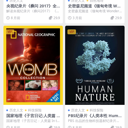
历史人文
历史人文
自然地理
央视纪录片《彝问 2017》全4
史密森尼频道《缅甸奇境 Wo
集 国语中字 1080P/TS/10.96
nders of Burma 2016》全2
解读央视纪录片《彝问2017》 《彝
史密森尼频道《缅甸奇境 Wonders
G 彝族历史文化纪录片
集 英语中英双字 无水印纯净
问2017》是由中央电视台科教频
of Burma 2016》全2集介绍 ...
8 月前
29.9
3 月前
29.9
版 1080P/MKV/9.93G 缅甸文
道、四川电视...
化
VIP
VIP
历史人文
科技探险
历史人文
科技探险
国家地理《子宫日记:人类篇 I
PBS纪录片《人类本性 Huma
n the Womb》英语中字 720
n Nature》英语中字 1080P/
国家地理《子宫日记：人类篇 In th
PBS 出品的生物科技题材纪录片
P高清 人体探索纪录片
MP4/2.8G 人类基因组
e Womb》：探寻生命孕育的奇妙
《人类本性》（Human Nature，
8 月前
29.9
8 月前
29.9