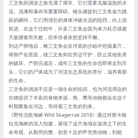
三文鱼的洄游之旅充满了艰辛。它们需要克服湍急的水
流、浅滩和瀑布等重重障碍。镜头捕捉到三文鱼奋力跳
跃的瞬间，它们用强壮的身体冲破水流的阻挡，向上游
前进。在这个过程中，许多三文鱼会因为体力耗尽或被
天敌捕食而失败，但幸存者依然坚持不懈。
到达产卵地后，雌三文鱼会在河底的沙砾中挖掘巢穴，
将卵产在里面，雄三文鱼则在旁边守护，防止其他鱼类
的破坏。产卵完成后，成年三文鱼的生命也即将走到尽
头，它们的尸体成为了河流生态系统的养分，滋养着新
的生命。
三文鱼的洄游不仅是一场生命的轮回，也为河流周边的
生物提供了丰富的食物来源，熊、鹰等动物都会在这个
时期聚集在河边，等待着三文鱼的到来。
《野性北欧海峡 Wild Skagerrak 2018》通过对斯卡格
拉克海峡的深入拍摄，展现了这片海域在波涛之下的生
命奇观。从勤劳的蟹、创意十足的甲壳类动物，到能