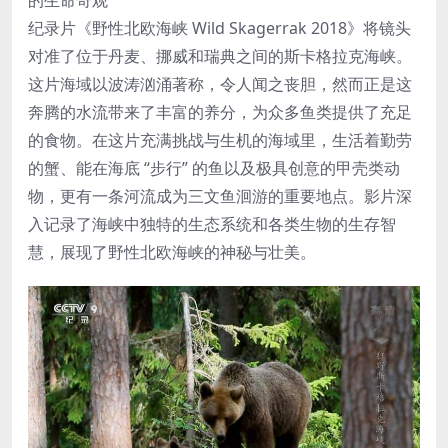
纪录片《野性北欧海峡 Wild Skagerrak 2018》将镜头
对准了位于丹麦、挪威和瑞典之间的斯卡格拉克海峡。
这片海域以波涛汹涌著称，令人闻之丧胆，然而正是这
奔腾的水流带来了丰富的养分，为众多鱼类提供了充足
的食物。在这片充满挑战与生机的海域里，生活着勤劳
的蟹、能在海底 “步行” 的鱼以及极具创意的甲壳类动
物，更有一条河流成为三文鱼洄游的重要地点。影片深
入记录了海峡中独特的生态系统和各类生物的生存智
慧，展现了野性北欧海峡的神秘与壮美。