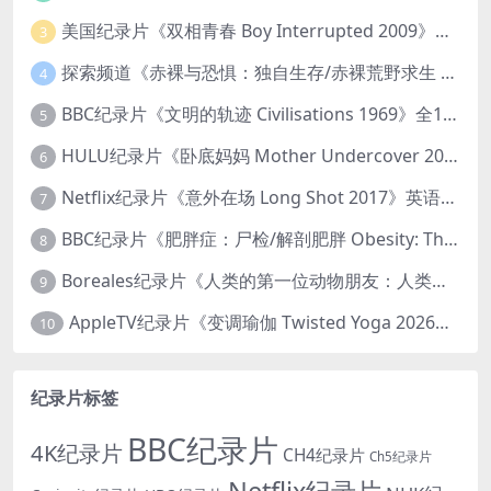
美国纪录片《双相青春 Boy Interrupted 2009》英语中英双字 官方纯净版 1080P/MKV/1.43G 青少年躁郁症
3
探索频道《赤裸与恐惧：独自生存/赤裸荒野求生 Naked and Afraid: Solo 2023》第一季全8集 英语中英双字 官方纯净版 高码1080P/MKV/45.4G
4
BBC纪录片《文明的轨迹 Civilisations 1969》全13集 英语中英双字 高清收藏版 1080P/MKV/64.1G 西方艺术史话
5
HULU纪录片《卧底妈妈 Mother Undercover 2023》全4集 英语中英双字 官方纯净版 1080P/MKV/7.6G 拯救孩子
6
Netflix纪录片《意外在场 Long Shot 2017》英语中字 720P/NKV/1.06GB 美国谋杀误判案件
7
BBC纪录片《肥胖症：尸检/解剖肥胖 Obesity: The Post Mortem 2016》英语中英双字 无水印纯净版 1080P/MKV/1.03G
8
Boreales纪录片《人类的第一位动物朋友：人类和狗的神奇故事 Man’s First Friend 2018》英语中英双字 1080P/MP4/1.8G 狗的神奇故事
9
AppleTV纪录片《变调瑜伽 Twisted Yoga 2026》全3集 英语中英双字 无水印纯净版 1080P/MKV/10G 瑜伽大师背后的真相
10
纪录片标签
BBC纪录片
4K纪录片
CH4纪录片
Ch5纪录片
Netflix纪录片