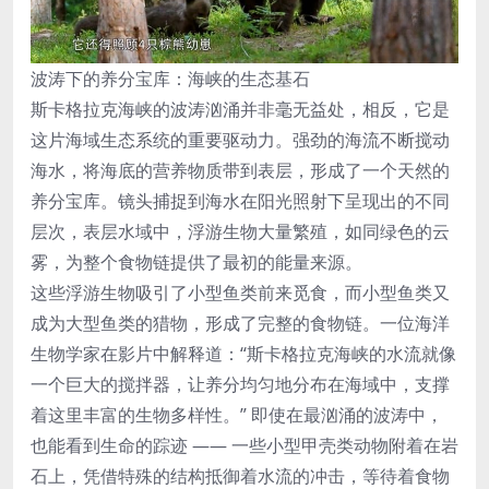
波涛下的养分宝库：海峡的生态基石
斯卡格拉克海峡的波涛汹涌并非毫无益处，相反，它是
这片海域生态系统的重要驱动力。强劲的海流不断搅动
海水，将海底的营养物质带到表层，形成了一个天然的
养分宝库。镜头捕捉到海水在阳光照射下呈现出的不同
层次，表层水域中，浮游生物大量繁殖，如同绿色的云
雾，为整个食物链提供了最初的能量来源。
这些浮游生物吸引了小型鱼类前来觅食，而小型鱼类又
成为大型鱼类的猎物，形成了完整的食物链。一位海洋
生物学家在影片中解释道：“斯卡格拉克海峡的水流就像
一个巨大的搅拌器，让养分均匀地分布在海域中，支撑
着这里丰富的生物多样性。” 即使在最汹涌的波涛中，
也能看到生命的踪迹 —— 一些小型甲壳类动物附着在岩
石上，凭借特殊的结构抵御着水流的冲击，等待着食物