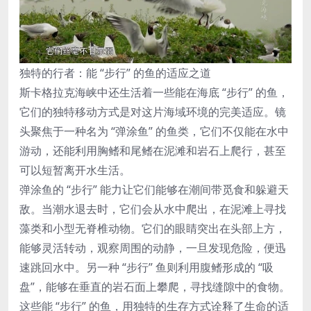
独特的行者：能 “步行” 的鱼的适应之道
斯卡格拉克海峡中还生活着一些能在海底 “步行” 的鱼，
它们的独特移动方式是对这片海域环境的完美适应。镜
头聚焦于一种名为 “弹涂鱼” 的鱼类，它们不仅能在水中
游动，还能利用胸鳍和尾鳍在泥滩和岩石上爬行，甚至
可以短暂离开水生活。
弹涂鱼的 “步行” 能力让它们能够在潮间带觅食和躲避天
敌。当潮水退去时，它们会从水中爬出，在泥滩上寻找
藻类和小型无脊椎动物。它们的眼睛突出在头部上方，
能够灵活转动，观察周围的动静，一旦发现危险，便迅
速跳回水中。另一种 “步行” 鱼则利用腹鳍形成的 “吸
盘”，能够在垂直的岩石面上攀爬，寻找缝隙中的食物。
这些能 “步行” 的鱼，用独特的生存方式诠释了生命的适