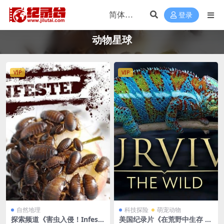
登录
动物星球
VIP
VIP
自然地理
科技探险
萌宠动物
探索频道《害虫入侵！Infeste
美国纪录片《在荒野中生存 S