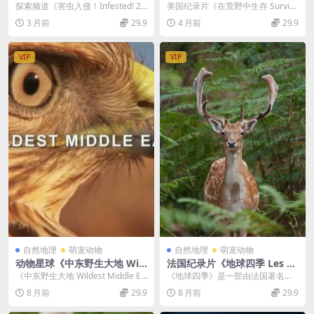
d! 2011》全3集 英语中英双字
urvive the Wild 2021》全6
探索频道《害虫入侵！Infested! 20
美国纪录片《在荒野中生存 Survive
无水印纯净版 1080P/MKV/6.
集 英语中英双字 无水印纯净
11》全3集介绍 资源参数：探索频
the Wild 2021》全6集资源...
3 月前
29.9
4 月前
29.9
35G 昆虫入侵
版 1080P/MKV/19.7G 动物生
道...
存术
VIP
VIP
自然地理
萌宠动物
自然地理
萌宠动物
动物星球《中东野生大地 Wil
法国纪录片《地球四季 Les Sa
dest Middle East》全5集 英
isons 2016》法语中字 1080
《中东野生大地 Wildest Middle Ea
《地球四季》是一部由法国著名纪
语中字 1080P/TS/14G 百度网
P/MP4/3.3G 自然生态纪录片
st》：探索中东的自然与人文奇...
录片导演雅克·贝汉与雅克·克鲁佐德
8 月前
29.9
8 月前
29.9
盘下载
联合执导的电影，...