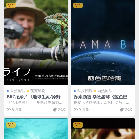
VIP
VIP
自然地理
萌宠动物
科技探险
自然地理
BBC纪录片《地球生灵/原野中
探索频道 动物星球《蓝色巴哈
的一生 One Life》英语中字1
马：蓝洞与洞穴 Bahama Blu
《地球生灵》：一场跨越生命旅程
探秘《动物星球：蓝色巴哈马：蓝
080P高清 动物纪录片下载
e:Blue Holes And Caves 20
的视觉盛宴 在浩渺的宇宙中，地球
洞与洞穴 Bahama Blue:Blue Hol...
8 月前
29.9
9 月前
29.9
17》英语中字 1080P/TS/2.4
宛如一颗蓝色的明珠...
GB 蓝色巴哈马纪录片
VIP
VIP