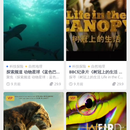
科技探险
自然地理
科技探险
自然地理
探索频道 动物星球《蓝色巴哈
BBC纪录片《树冠上的生活 Lif
马：珊瑚礁 Bahama Blue:Co
e in the Canopy 2010》全3
聚焦《探索频道 动物星球：蓝色巴
探寻《树冠上的生活 Life in the Ca
ral 2017》英语中字 1080P/T
集 英语中字 央视引进版 720
哈马：珊瑚礁 Bahama Blue:Cora
nopy 2010》全3集的神秘...
9 月前
29.9
9 月前
29.9
S/2.72GB 蓝色巴哈马纪录片
P/MKV/3.6G 非洲热带雨林纪
l...
录片
VIP
VIP